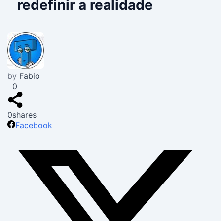
redefinir a realidade
by
Fabio
0
0
shares
Facebook