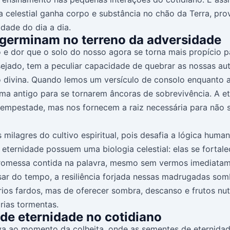
ia celestial ganha corpo e substância no chão da Terra, pr
idade do dia a dia.
germinam no terreno da adversidade
 dor que o solo do nosso agora se torna mais propício pa
ejado, tem a peculiar capacidade de quebrar as nossas auto
o divina. Quando lemos um versículo de consolo enquanto 
ma antigo para se tornarem âncoras de sobrevivência. A et
tempestade, mas nos fornecem a raiz necessária para não 
ilagres do cultivo espiritual, pois desafia a lógica hum
 eternidade possuem uma biologia celestial: elas se forta
promessa contida na palavra, mesmo sem vermos imediatam
r do tempo, a resiliência forjada nessas madrugadas somb
os fardos, mas de oferecer sombra, descanso e frutos nutr
rias tormentas.
de eternidade no cotidiano
 leva ao momento da colheita, onde as sementes de eternid