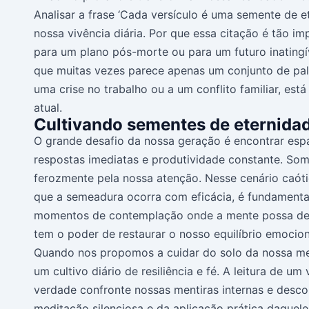
Analisar a frase ‘Cada versículo é uma semente de 
nossa vivência diária. Por que essa citação é tão im
para um plano pós-morte ou para um futuro inatingív
que muitas vezes parece apenas um conjunto de pal
uma crise no trabalho ou a um conflito familiar, es
atual.
Cultivando sementes de eternid
O grande desafio da nossa geração é encontrar espa
respostas imediatas e produtividade constante. So
ferozmente pela nossa atenção. Nesse cenário caóti
que a semeadura ocorra com eficácia, é fundamental 
momentos de contemplação onde a mente possa desac
tem o poder de restaurar o nosso equilíbrio emocion
Quando nos propomos a cuidar do solo da nossa men
um cultivo diário de resiliência e fé. A leitura de 
verdade confronte nossas mentiras internas e desc
meditação silenciosa e da aplicação prática daquel