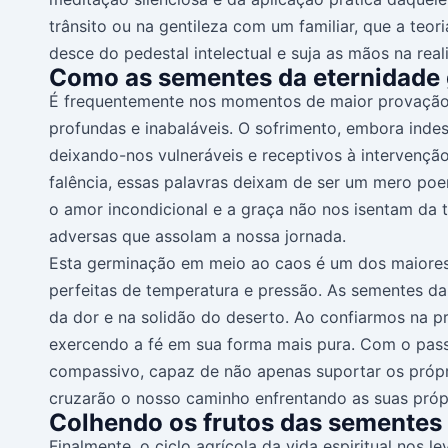
trânsito ou na gentileza com um familiar, que a teor
desce do pedestal intelectual e suja as mãos na real
Como as sementes da eternidade 
É frequentemente nos momentos de maior provação e
profundas e inabaláveis. O sofrimento, embora indes
deixando-nos vulneráveis e receptivos à intervençã
falência, essas palavras deixam de ser um mero poe
o amor incondicional e a graça não nos isentam da 
adversas que assolam a nossa jornada.
Esta germinação em meio ao caos é um dos maiores m
perfeitas de temperatura e pressão. As sementes da
da dor e na solidão do deserto. Ao confiarmos na 
exercendo a fé em sua forma mais pura. Com o passa
compassivo, capaz de não apenas suportar os própri
cruzarão o nosso caminho enfrentando as suas próp
Colhendo os frutos das sementes 
Finalmente, o ciclo agrícola da vida espiritual nos