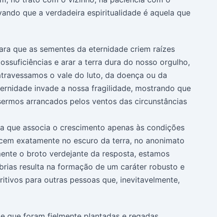
ovando que a verdadeira espiritualidade é aquela que
ra que as sementes da eternidade criem raízes
ssuficiências e arar a terra dura do nosso orgulho,
atravessamos o vale do luto, da doença ou da
ernidade invade a nossa fragilidade, mostrando que
sermos arrancados pelos ventos das circunstâncias
ana que associa o crescimento apenas às condições
lecem exatamente no escuro da terra, no anonimato
ente o broto verdejante da resposta, estamos
rias resulta na formação de um caráter robusto e
itivos para outras pessoas que, inevitavelmente,
ade que foram fielmente plantadas e regadas