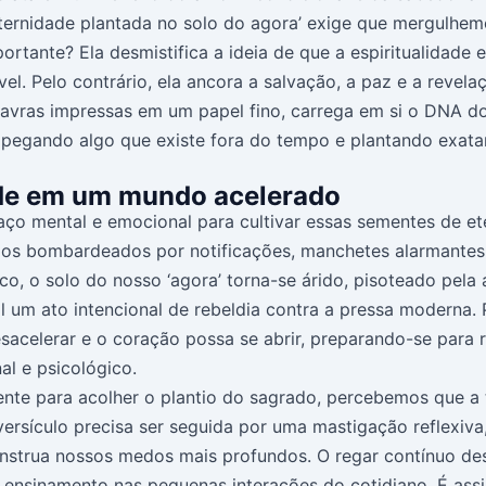
eternidade plantada no solo do agora’ exige que mergulhem
portante? Ela desmistifica a ideia de que a espiritualidade 
el. Pelo contrário, ela ancora a salvação, a paz e a reve
avras impressas em um papel fino, carrega em si o DNA do
tá pegando algo que existe fora do tempo e plantando exat
ade em um mundo acelerado
ço mental e emocional para cultivar essas sementes de et
mos bombardeados por notificações, manchetes alarmantes
co, o solo do nosso ‘agora’ torna-se árido, pisoteado pela
um ato intencional de rebeldia contra a pressa moderna. Pr
elerar e o coração possa se abrir, preparando-se para re
al e psicológico.
te para acolher o plantio do sagrado, percebemos que a 
um versículo precisa ser seguida por uma mastigação reflex
onstrua nossos medos mais profundos. O regar contínuo de
e ensinamento nas pequenas interações do cotidiano. É assi