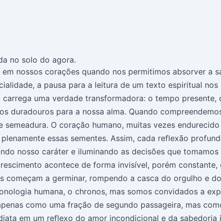
da no solo do agora.
 em nossos corações quando nos permitimos absorver a sab
alidade, a pausa para a leitura de um texto espiritual no
 carrega uma verdade transformadora: o tempo presente, o 
utos duradouros para a nossa alma. Quando compreendemos e
 de semeadura. O coração humano, muitas vezes endurecido 
er plenamente essas sementes. Assim, cada reflexão profun
ando nosso caráter e iluminando as decisões que tomamos n
rescimento acontece de forma invisível, porém constante,
as começam a germinar, rompendo a casca do orgulho e do
cronologia humana, o chronos, mas somos convidados a expe
o apenas como uma fração de segundo passageira, mas como
diata em um reflexo do amor incondicional e da sabedoria 