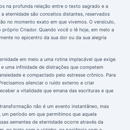
os na profunda relação entre o texto sagrado e a
e a eternidade são conceitos distantes, reservados
lação no momento exato em que vivemos. O versículo,
 próprio Criador. Quando você o lê hoje, em meio a
amente no epicentro da sua dor ou da sua alegria
ernidade em meio a uma rotina implacável que exige
 e uma infinidade de distrações que competem
 ansiedade e compactado pelo estresse crônico. Para
ecisamos silenciar o ruído externo e criar
ceber a vitalidade que emana das escrituras e que
transformação não é um evento instantâneo, mas
iva, um período em que permitimos que aquela
ssas sementes de eternidade ocorre através da
m, no trato com o vizinho, na paciência com o